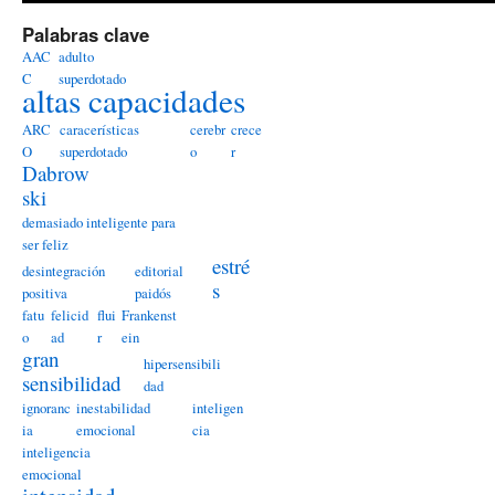
Palabras clave
AAC
adulto
C
superdotado
altas capacidades
ARC
caracerísticas
cerebr
crece
O
superdotado
o
r
Dabrow
ski
demasiado inteligente para
ser feliz
estré
desintegración
editorial
s
positiva
paidós
fatu
felicid
flui
Frankenst
o
ad
r
ein
gran
hipersensibili
sensibilidad
dad
ignoranc
inestabilidad
inteligen
ia
emocional
cia
inteligencia
emocional