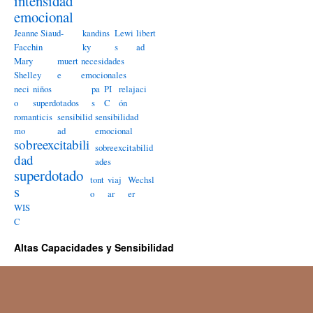
intensidad
emocional
Jeanne Siaud-
kandins
Lewi
libert
Facchin
ky
s
ad
Mary
muert
necesidades
Shelley
e
emocionales
neci
niños
pa
PI
relajaci
o
superdotados
s
C
ón
romanticis
sensibilid
sensibilidad
mo
ad
emocional
sobreexcitabili
sobreexcitabilid
dad
ades
superdotado
tont
viaj
Wechsl
s
o
ar
er
WIS
C
Altas Capacidades y Sensibilidad