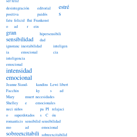
ser feliz
estré
desintegración
editorial
s
positiva
paidós
fatu
felicid
flui
Frankenst
o
ad
r
ein
gran
hipersensibili
sensibilidad
dad
ignoranc
inestabilidad
inteligen
ia
emocional
cia
inteligencia
emocional
intensidad
emocional
Jeanne Siaud-
kandins
Lewi
libert
Facchin
ky
s
ad
Mary
muert
necesidades
Shelley
e
emocionales
neci
niños
pa
PI
relajaci
o
superdotados
s
C
ón
romanticis
sensibilid
sensibilidad
mo
ad
emocional
sobreexcitabili
sobreexcitabilid