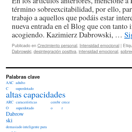
En los artículos anteriores, mencioné a
término sobreexcitabilidad, por ello, pa
trabajo a aquellos que podáis estar inter
nueva entrada en el Blog que con tanto i
acogiendo. Kazimierz Dabrowski, …
Si
Publicado en
Crecimiento personal
,
Intensidad emocional
|
Etiq
Dabrowski
,
desintegración positiva
,
intensidad emocional
,
sobree
Palabras clave
AAC
adulto
C
superdotado
altas capacidades
ARC
caracerísticas
cerebr
crece
O
superdotado
o
r
Dabrow
ski
demasiado inteligente para