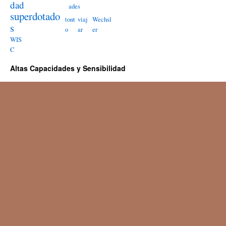
dad
ades
superdotado
tont
viaj
Wechsl
s
o
ar
er
WIS
C
Altas Capacidades y Sensibilidad