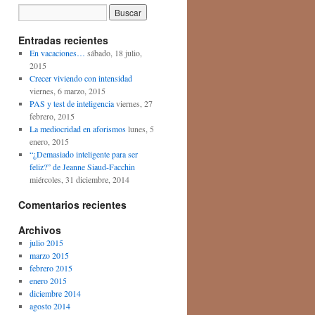
Entradas recientes
En vacaciones…
sábado, 18 julio,
2015
Crecer viviendo con intensidad
viernes, 6 marzo, 2015
PAS y test de inteligencia
viernes, 27
febrero, 2015
La mediocridad en aforismos
lunes, 5
enero, 2015
“¿Demasiado inteligente para ser
feliz?” de Jeanne Siaud-Facchin
miércoles, 31 diciembre, 2014
Comentarios recientes
Archivos
julio 2015
marzo 2015
febrero 2015
enero 2015
diciembre 2014
agosto 2014