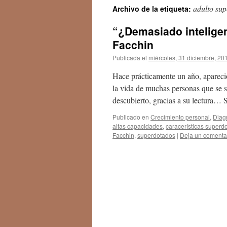
adulto su
Archivo de la etiqueta:
“¿Demasiado inteligen
Facchin
Publicada el
miércoles, 31 diciembre, 20
Hace prácticamente un año, apareció
la vida de muchas personas que se s
descubierto, gracias a su lectura… 
Publicado en
Crecimiento personal
,
Diag
altas capacidades
,
caracerísticas superd
Facchin
,
superdotados
|
Deja un comenta