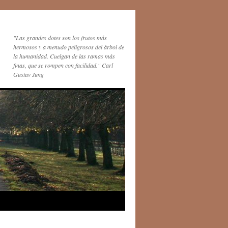
"Las grandes dotes son los frutos más
hermosos y a menudo peligrosos del árbol de
la humanidad. Cuelgan de las ramas más
finas, que se rompen con facilidad." Carl
Gustav Jung