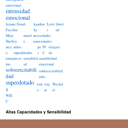
emocional
intensidad
emocional
Jeanne Siaud-
kandins
Lewi
libert
Facchin
ky
s
ad
Mary
muert
necesidades
Shelley
e
emocionales
neci
niños
pa
PI
relajaci
o
superdotados
s
C
ón
romanticis
sensibilid
sensibilidad
mo
ad
emocional
sobreexcitabili
sobreexcitabilid
dad
ades
superdotado
tont
viaj
Wechsl
s
o
ar
er
WIS
C
Altas Capacidades y Sensibilidad