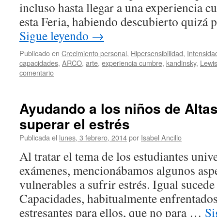
incluso hasta llegar a una experiencia c
esta Feria, habiendo descubierto quizá
Sigue leyendo
→
Publicado en
Crecimiento personal
,
Hipersensibilidad
,
Intensida
capacidades
,
ARCO
,
arte
,
experiencia cumbre
,
kandinsky
,
Lewi
comentario
Ayudando a los niños de Alta
superar el estrés
Publicada el
lunes, 3 febrero, 2014
por
Isabel Ancillo
Al tratar el tema de los estudiantes unive
exámenes, mencionábamos algunos aspe
vulnerables a sufrir estrés. Igual sucede
Capacidades, habitualmente enfrentados
estresantes para ellos, que no para …
Si