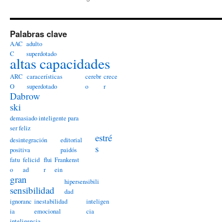
Palabras clave
AAC
adulto
C
superdotado
altas capacidades
ARC
caracerísticas
cerebr
crece
O
superdotado
o
r
Dabrow
ski
demasiado inteligente para
ser feliz
estré
desintegración
editorial
s
positiva
paidós
fatu
felicid
flui
Frankenst
o
ad
r
ein
gran
hipersensibili
sensibilidad
dad
ignoranc
inestabilidad
inteligen
ia
emocional
cia
inteligencia