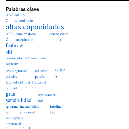
Palabras clave
AAC
adulto
C
superdotado
altas capacidades
ARC
caracerísticas
cerebr
crece
O
superdotado
o
r
Dabrow
ski
demasiado inteligente para
ser feliz
estré
desintegración
editorial
s
positiva
paidós
fatu
felicid
flui
Frankenst
o
ad
r
ein
gran
hipersensibili
sensibilidad
dad
ignoranc
inestabilidad
inteligen
ia
emocional
cia
inteligencia
emocional