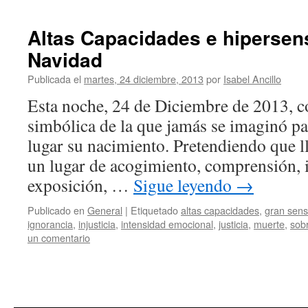
Altas Capacidades e hipersens
Navidad
Publicada el
martes, 24 diciembre, 2013
por
Isabel Ancillo
Esta noche, 24 de Diciembre de 2013, c
simbólica de la que jamás se imaginó par
lugar su nacimiento. Pretendiendo que l
un lugar de acogimiento, comprensión, 
exposición, …
Sigue leyendo
→
Publicado en
General
|
Etiquetado
altas capacidades
,
gran sensi
ignorancia
,
injusticia
,
intensidad emocional
,
justicia
,
muerte
,
sobr
un comentario