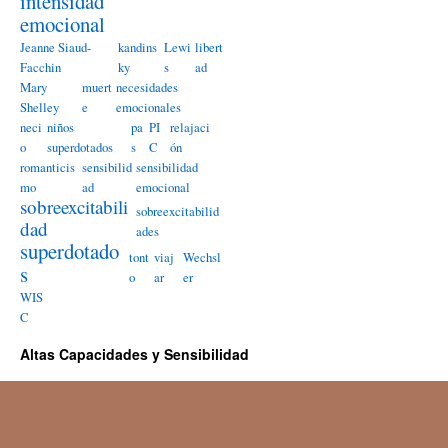
intensidad
emocional
Jeanne Siaud-
kandins
Lewi
libert
Facchin
ky
s
ad
Mary
muert
necesidades
Shelley
e
emocionales
neci
niños
pa
PI
relajaci
o
superdotados
s
C
ón
romanticis
sensibilid
sensibilidad
mo
ad
emocional
sobreexcitabili
sobreexcitabilid
dad
ades
superdotado
tont
viaj
Wechsl
s
o
ar
er
WIS
C
Altas Capacidades y Sensibilidad