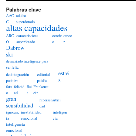
Palabras clave
AAC
adulto
C
superdotado
altas capacidades
ARC
caracerísticas
cerebr
crece
O
superdotado
o
r
Dabrow
ski
demasiado inteligente para
ser feliz
estré
desintegración
editorial
s
positiva
paidós
fatu
felicid
flui
Frankenst
o
ad
r
ein
gran
hipersensibili
sensibilidad
dad
ignoranc
inestabilidad
inteligen
ia
emocional
cia
inteligencia
emocional