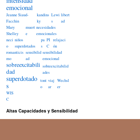
intensidad
emocional
Jeanne Siaud-
kandins
Lewi
libert
Facchin
ky
s
ad
Mary
muert
necesidades
Shelley
e
emocionales
neci
niños
pa
PI
relajaci
o
superdotados
s
C
ón
romanticis
sensibilid
sensibilidad
mo
ad
emocional
sobreexcitabili
sobreexcitabilid
dad
ades
superdotado
tont
viaj
Wechsl
s
o
ar
er
WIS
C
Altas Capacidades y Sensibilidad