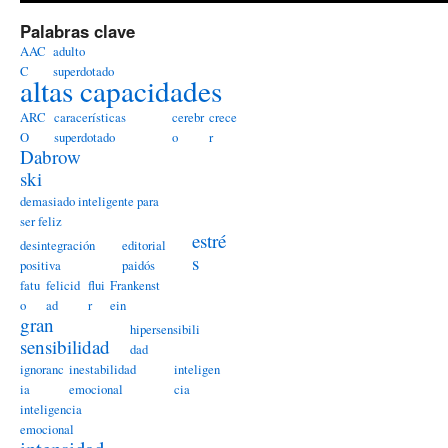
Palabras clave
AAC
adulto
C
superdotado
altas capacidades
ARC
caracerísticas
cerebr
crece
O
superdotado
o
r
Dabrow
ski
demasiado inteligente para
ser feliz
estré
desintegración
editorial
s
positiva
paidós
fatu
felicid
flui
Frankenst
o
ad
r
ein
gran
hipersensibili
sensibilidad
dad
ignoranc
inestabilidad
inteligen
ia
emocional
cia
inteligencia
emocional