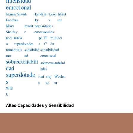
intensidad
emocional
Jeanne Siaud-
kandins
Lewi
libert
Facchin
ky
s
ad
Mary
muert
necesidades
Shelley
e
emocionales
neci
niños
pa
PI
relajaci
o
superdotados
s
C
ón
romanticis
sensibilid
sensibilidad
mo
ad
emocional
sobreexcitabili
sobreexcitabilid
dad
ades
superdotado
tont
viaj
Wechsl
s
o
ar
er
WIS
C
Altas Capacidades y Sensibilidad