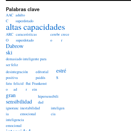
Palabras clave
AAC
adulto
C
superdotado
altas capacidades
ARC
caracerísticas
cerebr
crece
O
superdotado
o
r
Dabrow
ski
demasiado inteligente para
ser feliz
estré
desintegración
editorial
s
positiva
paidós
fatu
felicid
flui
Frankenst
o
ad
r
ein
gran
hipersensibili
sensibilidad
dad
ignoranc
inestabilidad
inteligen
ia
emocional
cia
inteligencia
emocional