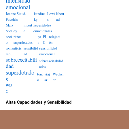
intensidad
emocional
Jeanne Siaud-
kandins
Lewi
libert
Facchin
ky
s
ad
Mary
muert
necesidades
Shelley
e
emocionales
neci
niños
pa
PI
relajaci
o
superdotados
s
C
ón
romanticis
sensibilid
sensibilidad
mo
ad
emocional
sobreexcitabili
sobreexcitabilid
dad
ades
superdotado
tont
viaj
Wechsl
s
o
ar
er
WIS
C
Altas Capacidades y Sensibilidad