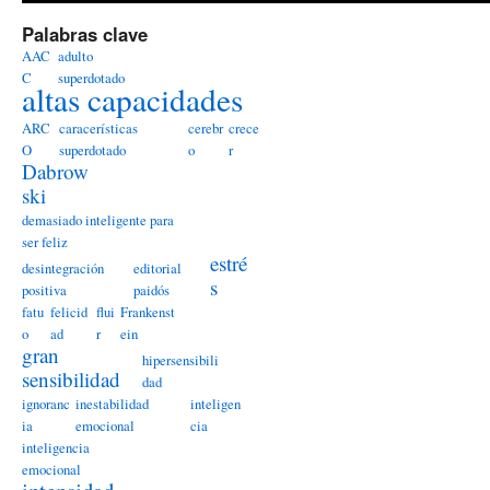
Palabras clave
AAC
adulto
C
superdotado
altas capacidades
ARC
caracerísticas
cerebr
crece
O
superdotado
o
r
Dabrow
ski
demasiado inteligente para
ser feliz
estré
desintegración
editorial
s
positiva
paidós
fatu
felicid
flui
Frankenst
o
ad
r
ein
gran
hipersensibili
sensibilidad
dad
ignoranc
inestabilidad
inteligen
ia
emocional
cia
inteligencia
emocional