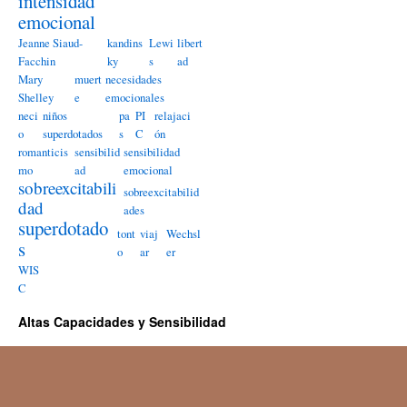
intensidad
emocional
Jeanne Siaud-
kandins
Lewi
libert
Facchin
ky
s
ad
Mary
muert
necesidades
Shelley
e
emocionales
neci
niños
pa
PI
relajaci
o
superdotados
s
C
ón
romanticis
sensibilid
sensibilidad
mo
ad
emocional
sobreexcitabili
sobreexcitabilid
dad
ades
superdotado
tont
viaj
Wechsl
s
o
ar
er
WIS
C
Altas Capacidades y Sensibilidad