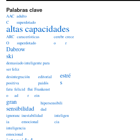
Palabras clave
AAC
adulto
C
superdotado
altas capacidades
ARC
caracerísticas
cerebr
crece
O
superdotado
o
r
Dabrow
ski
demasiado inteligente para
ser feliz
estré
desintegración
editorial
s
positiva
paidós
fatu
felicid
flui
Frankenst
o
ad
r
ein
gran
hipersensibili
sensibilidad
dad
ignoranc
inestabilidad
inteligen
ia
emocional
cia
inteligencia
emocional