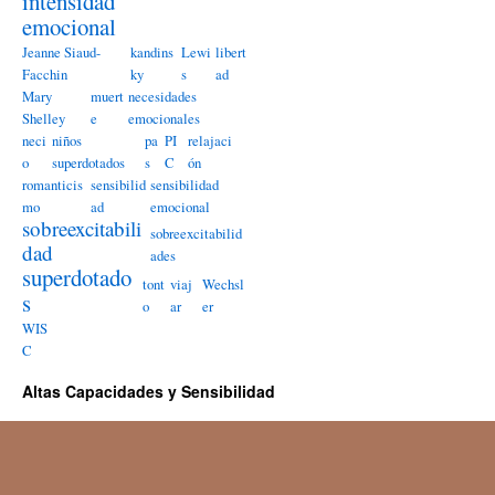
intensidad
emocional
Jeanne Siaud-
kandins
Lewi
libert
Facchin
ky
s
ad
Mary
muert
necesidades
Shelley
e
emocionales
neci
niños
pa
PI
relajaci
o
superdotados
s
C
ón
romanticis
sensibilid
sensibilidad
mo
ad
emocional
sobreexcitabili
sobreexcitabilid
dad
ades
superdotado
tont
viaj
Wechsl
s
o
ar
er
WIS
C
Altas Capacidades y Sensibilidad